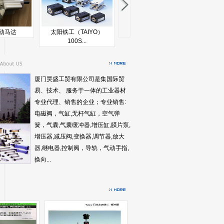
气动马达
太阳铁工（TAIYO）
（TAIYO）10S-6 10A-6 ...
太派（T
100S...
厦门昊盛工贸有限公司是集国际贸
易、技术、 服务于一体的工业器材
专业代理、销售的企业；专业销售:
电磁阀，气缸,无杆气缸，空气弹
簧，气囊,气囊缓冲器,增压缸,膜片泵,
增压器,减压阀,变换器,调节器,放大
器,继电器,控制阀，导轨，气动手指,
换向...