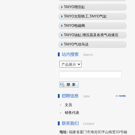
TAIYO增压缸
TAIYO太阳铁工,TAIYO气缸
太阳铁工（AIYO）AM1，
A...
TAIYO电磁阀
TAIYO油缸,增压器及各类气动液压
元件
TAIYO气动马达
- 文员
- 销售代表
地址:
福建省厦门市海沧区坪山南里33号融