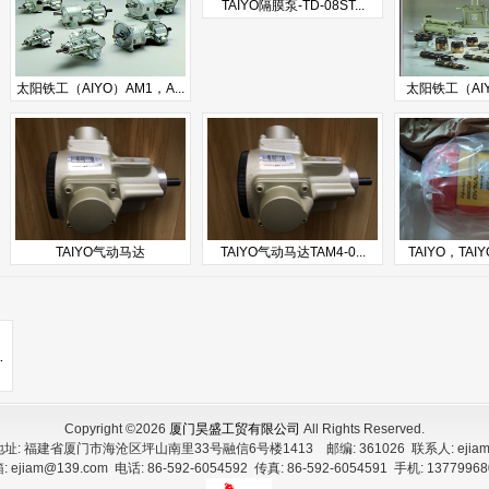
TAIYO隔膜泵-TD-08ST...
太阳铁工（AIYO）AM1，A...
太阳铁工（AIYO
TAIYO气动马达
TAIYO气动马达TAM4-0...
TAIYO，TAIY
c无杆气缸
Copyright ©2026
厦门昊盛工贸有限公司
All Rights Reserved.
地址:
福建省厦门市海沧区坪山南里33号融信6号楼1413
邮编:
361026
联系人:
ejia
:
ejiam@139.com
电话:
86-592-6054592
传真:
86-592-6054591
手机:
13779968