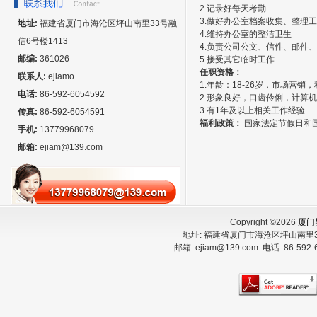
2.记录好每天考勤
3.做好办公室档案收集、整理
地址:
福建省厦门市海沧区坪山南里33号融
4.维持办公室的整洁卫生
信6号楼1413
4.负责公司公文、信件、邮件
邮编:
361026
5.接受其它临时工作
任职资格：
联系人:
ejiamo
1.年龄：18-26岁，市场营销
电话:
86-592-6054592
2.形象良好，口齿伶俐，计算机应用熟
3.有1年及以上相关工作经验
传真:
86-592-6054591
福利政策：
国家法定节假日和
手机:
13779968079
邮箱:
ejiam@139.com
Copyright ©2026
厦门
地址:
福建省厦门市海沧区坪山南里3
邮箱:
ejiam@139.com
电话:
86-592