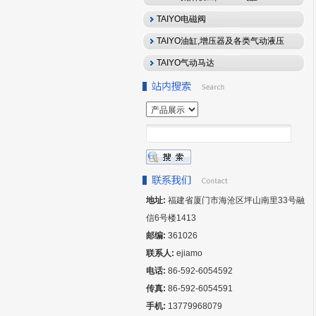
TAIYO电磁阀
TAIYO油缸,增压器及各类气动液压
元件
TAIYO气动马达
地址:
福建省厦门市海沧区坪山南里33号融
信6号楼1413
邮编:
361026
联系人:
ejiamo
电话:
86-592-6054592
传真:
86-592-6054591
手机:
13779968079